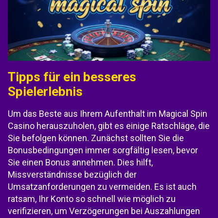
Tipps für ein besseres
Spielerlebnis
Um das Beste aus Ihrem Aufenthalt im Magical Spin
Casino herauszuholen, gibt es einige Ratschläge, die
Sie befolgen können. Zunächst sollten Sie die
Bonusbedingungen immer sorgfältig lesen, bevor
Sie einen Bonus annehmen. Dies hilft,
Missverständnisse bezüglich der
Umsatzanforderungen zu vermeiden. Es ist auch
ratsam, Ihr Konto so schnell wie möglich zu
verifizieren, um Verzögerungen bei Auszahlungen