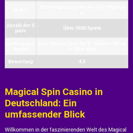
Mobilfreundliche Instant-Play-Plattfor
Mobile
m
Anzahl der S
Über 3600 Spiele
piele
Zahlungsme
Visa, MasterCard, Skrill, Neteller, Bitcoi
thoden
n, Ethereum
Bewertung
4.5
Magical Spin Casino in
Deutschland: Ein
umfassender Blick
Willkommen in der faszinierenden Welt des Magical