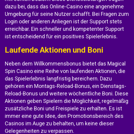
dazu bei, dass das Online-Casino eine angenehme
Umgebung für seine Nutzer schafft. Bei Fragen zum
Login oder anderen Anliegen ist der Support stets
erreichbar. Ein schneller und kompetenter Support
ist entscheidend für ein positives Spielerlebnis.
Laufende Aktionen und Boni
Neben dem Willkommensbonus bietet das Magical
Spin Casino eine Reihe von laufenden Aktionen, die
das Spielerlebnis langfristig bereichern. Dazu
gehören ein Montags-Reload-Bonus, ein Dienstags-
Reload-Bonus und weitere wöchentliche Boni. Diese
Aktionen geben Spielern die Möglichkeit, regelmäßig
zusätzliche Boni und Freispiele zu erhalten. Es ist
immer eine gute Idee, den Promotionsbereich des
Casinos im Auge zu behalten, um keine dieser
Gelegenheiten zu verpassen.