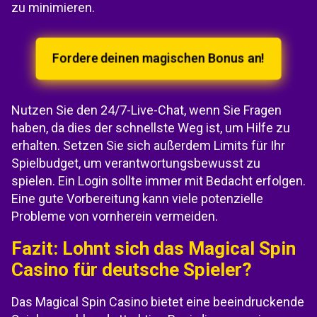
zu minimieren.
Fordere deinen magischen Bonus an!
Nutzen Sie den 24/7-Live-Chat, wenn Sie Fragen
haben, da dies der schnellste Weg ist, um Hilfe zu
erhalten. Setzen Sie sich außerdem Limits für Ihr
Spielbudget, um verantwortungsbewusst zu
spielen. Ein Login sollte immer mit Bedacht erfolgen.
Eine gute Vorbereitung kann viele potenzielle
Probleme von vornherein vermeiden.
Fazit: Lohnt sich das Magical Spin
Casino für deutsche Spieler?
Das Magical Spin Casino bietet eine beeindruckende