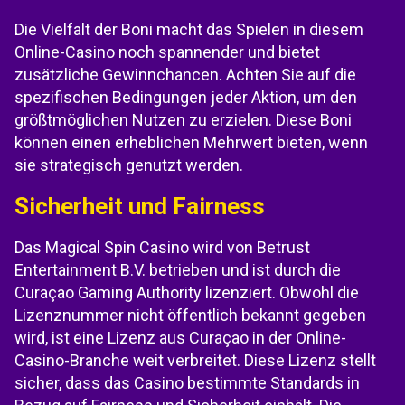
Die Vielfalt der Boni macht das Spielen in diesem
Online-Casino noch spannender und bietet
zusätzliche Gewinnchancen. Achten Sie auf die
spezifischen Bedingungen jeder Aktion, um den
größtmöglichen Nutzen zu erzielen. Diese Boni
können einen erheblichen Mehrwert bieten, wenn
sie strategisch genutzt werden.
Sicherheit und Fairness
Das Magical Spin Casino wird von Betrust
Entertainment B.V. betrieben und ist durch die
Curaçao Gaming Authority lizenziert. Obwohl die
Lizenznummer nicht öffentlich bekannt gegeben
wird, ist eine Lizenz aus Curaçao in der Online-
Casino-Branche weit verbreitet. Diese Lizenz stellt
sicher, dass das Casino bestimmte Standards in