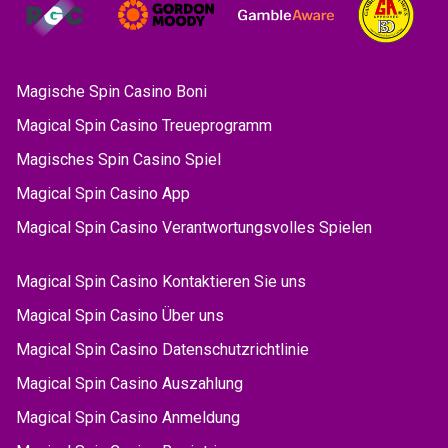
Magische Spin Casino Boni
Magical Spin Casino Treueprogramm
Magisches Spin Casino Spiel
Magical Spin Casino App
Magical Spin Casino Verantwortungsvolles Spielen
Magical Spin Casino Kontaktieren Sie uns
Magical Spin Casino Über uns
Magical Spin Casino Datenschutzrichtlinie
Magical Spin Casino Auszahlung
Magical Spin Casino Anmeldung