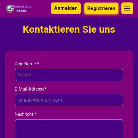
Anmelden
Registrieren
Kontaktieren Sie uns
Dein Name *
E-Mail-Adresse*
Nachricht *